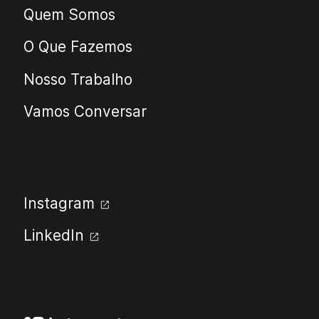
Quem Somos
O Que Fazemos
Nosso Trabalho
Vamos Conversar
Instagram
open_in_new
LinkedIn
open_in_new