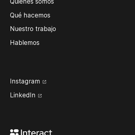
Quiénes somos
Qué hacemos
Nuestro trabajo
Hablemos
Instagram
open_in_new
LinkedIn
open_in_new